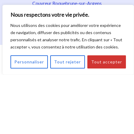
Couvreur Roquebrune-sur-Argens
Couvreur Fréjus
Nous respectons votre vie privée.
Couvreur Fayence
Couvreur Flayosc
Nous utilisons des cookies pour améliorer votre expérience
Couvreur Golfe de Saint-Tropez
de navigation, diffuser des publicités ou des contenus
personnalisés et analyser notre trafic. En cliquant sur « Tout
accepter », vous consentez à notre utilisation des cookies.
Droit d'auteur © 2026. Tous droits réservés.
|
Politique de confidentialité
|
Mentions légales
|
Plan du
Personnaliser
Tout rejeter
Tout accepter
site
|
Nos activités
La Bone Toiture : Couvreur à Draguignan dans le Var -
Rénovation de toiture ancienne ou moderne