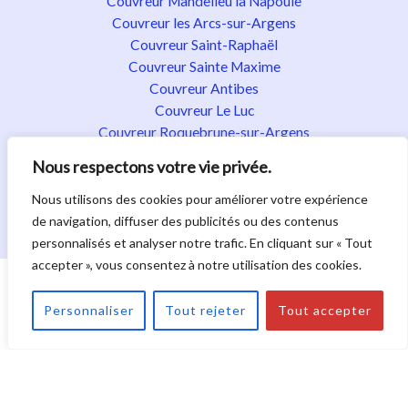
Couvreur Mandelieu la Napoule
Couvreur les Arcs-sur-Argens
Couvreur Saint-Raphaël
Couvreur Sainte Maxime
Couvreur Antibes
Couvreur Le Luc
Couvreur Roquebrune-sur-Argens
Couvreur Fréjus
Nous respectons votre vie privée.
Couvreur Fayence
Couvreur Flayosc
Nous utilisons des cookies pour améliorer votre expérience
Couvreur Golfe de Saint-Tropez
de navigation, diffuser des publicités ou des contenus
personnalisés et analyser notre trafic. En cliquant sur « Tout
accepter », vous consentez à notre utilisation des cookies.
Droit d'auteur © 2026. Tous droits réservés.
|
Politique de confidentialité
|
Mentions légales
|
Plan du
Personnaliser
Tout rejeter
Tout accepter
site
|
Nos activités
La Bone Toiture : Couvreur à Draguignan dans le Var -