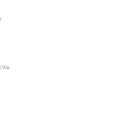
r
e Var