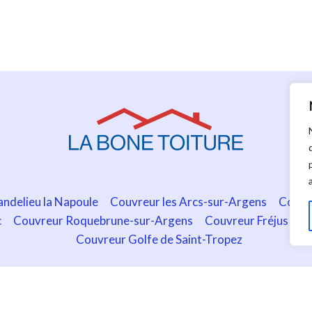
ndelieu la Napoule
Couvreur les Arcs-sur-Argens
Couvr
c
Couvreur Roquebrune-sur-Argens
Couvreur Fréjus
Co
Couvreur Golfe de Saint-Tropez
. Tous droits réservés.
ns légales
|
Plan du site
|
Nos activités