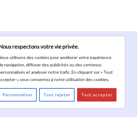
Nous respectons votre vie privée.
Notre zone d'intervention
Région varoise - Côte d'Azur
Nous utilisons des cookies pour améliorer votre expérience
de navigation, diffuser des publicités ou des contenus
personnalisés et analyser notre trafic. En cliquant sur « Tout
accepter », vous consentez à notre utilisation des cookies.
eur Saint-Raphaël
Couvreur Sainte Maxime
Personnaliser
Tout rejeter
Tout accepter
uvreur Fayence
Couvreur Flayosc
La Bone Toiture : Couvreur à Draguignan dans le Var -
Rénovation de toiture ancienne ou moderne