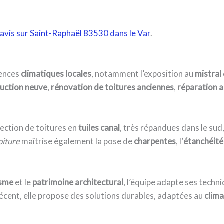
avis sur Saint-Raphaël 83530 dans le Var
.
gences
climatiques locales
, notamment l’exposition au
mistral
uction neuve
,
rénovation de toitures anciennes
,
réparation a
fection de toitures en
tuiles canal
, très répandues dans le sud
oiture
maîtrise également la pose de
charpentes
, l’
étanchéité
isme
et le
patrimoine architectural
, l’équipe adapte ses techni
écent, elle propose des solutions durables, adaptées au
clim