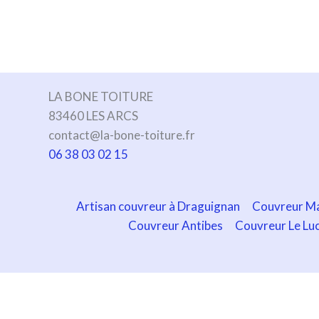
LA BONE TOITURE
83460 LES ARCS
contact@la-bone-toiture.fr
06 38 03 02 15
Artisan couvreur à Draguignan
Couvreur Ma
Couvreur Antibes
Couvreur Le Lu
Droit d'auteur © 2026
|
Politique de confidentialité
|
Mentio