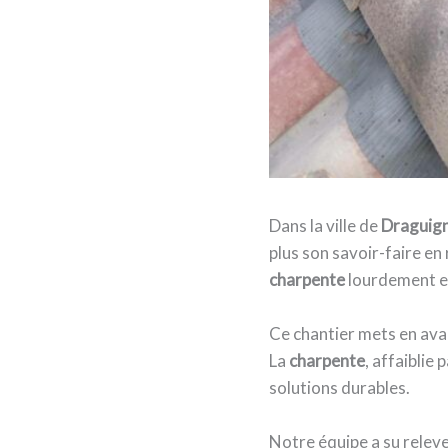
Dans la ville de
Draguig
plus son savoir-faire en 
charpente
lourdement e
Ce chantier mets en ava
La
charpente
, affaiblie 
solutions durables.
Notre équipe a su releve