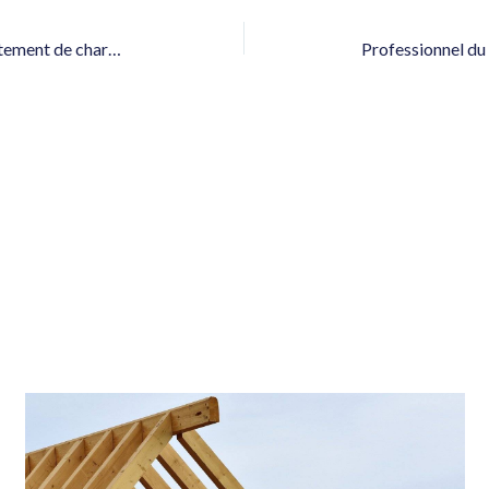
Recherche un spécialiste du traitement de charpente pour particulier à Fayence 83440 dans le Var