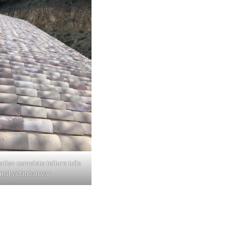
ation complete toiture tuile
anal vidauban var