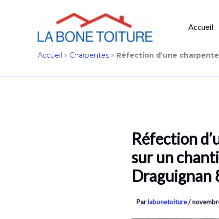
Accueil
Aller
Accueil
»
Charpentes
»
Réfection d’une charpente 
au
contenu
Réfection d’
sur un chanti
Draguignan 
Par
labonetoiture
/
novembre