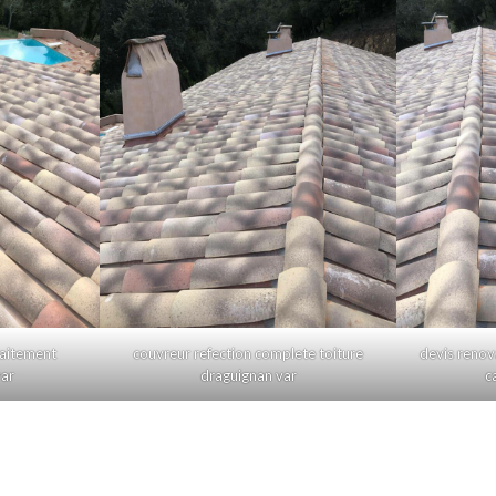
raitement
couvreur refection complete toiture
devis renov
var
draguignan var
c