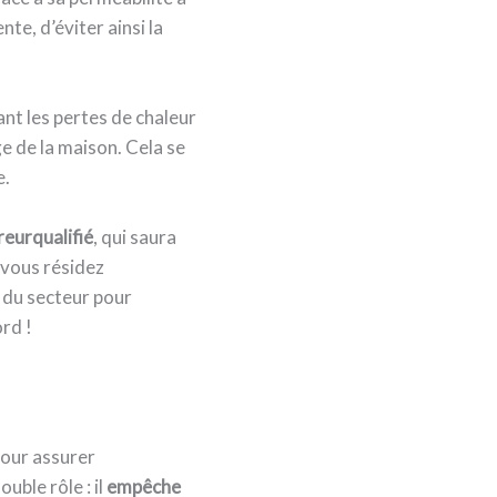
nte, d’éviter ainsi la
ant les pertes de chaleur
e de la maison. Cela se
e.
reur
qualifié
, qui saura
 vous résidez
 du secteur pour
rd !
pour assurer
ouble rôle : il
empêche