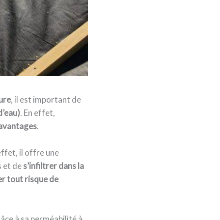
ure
, il est important de
d’eau)
. En effet,
avantages
.
ffet, il offre une
s et de
s’infiltrer dans la
er tout risque de
Grâce à sa perméabilité à