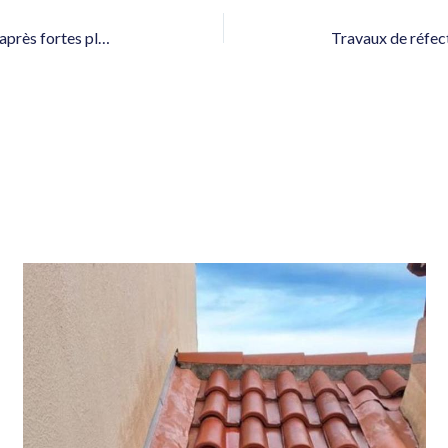
Urgence réparation toit qui fuit après fortes pluies à Vidauban proche des Arcs sur Argens