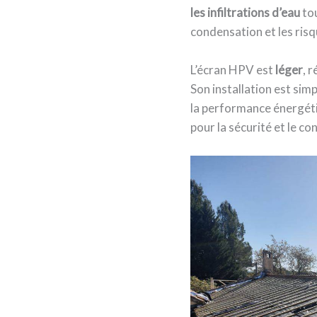
les infiltrations d’eau
tou
condensation et les ris
L’écran HPV est
léger
, 
Son installation est simpl
la performance énergéti
pour la sécurité et le c