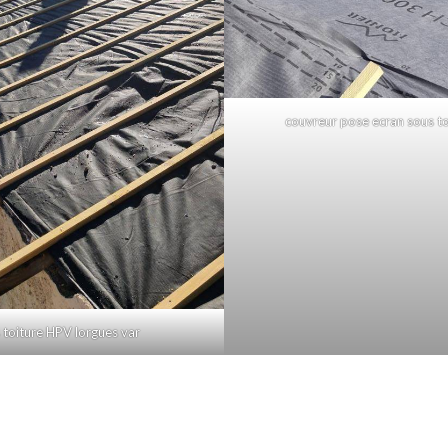
couvreur pose ecran sous to
 toiture HPV lorgues var