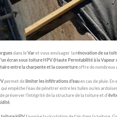
orgues
dans le
Var
et vous envisager la
rénovation de sa toit
’un écran sous toiture HPV (Haute Perméabilité à la Vapeur 
ire entre la charpente et la couverture
offre de nombreux
PV
permet de
limiter les infiltrations d’eau
en cas de pluie. En e
qui empêche l’eau de pénétrer entre les tuiles ou les ardoise
de préserver l’intégrité de la structure de la toiture et d’
évit
idité
.
 toiture HPV
favorise la circulation de l’air dans la toiture. 