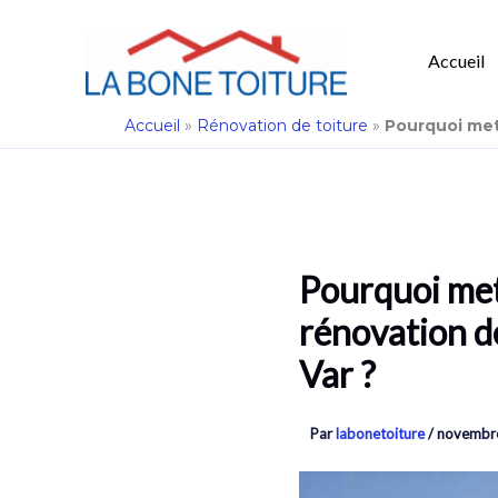
Accueil
Aller
Accueil
»
Rénovation de toiture
»
Pourquoi mett
au
contenu
Pourquoi met
rénovation de
Var ?
Par
labonetoiture
/
novembre