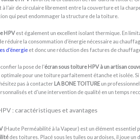
 à l’air de circulaire librement entre la couverture et la charpe
on qui peut endommager la structure de la toiture.
ure HPV
est également un excellent isolant thermique. En limit
t de réduire la consommation d’énergie nécessaire au chauffag
s d’énergie
et donc une réduction des factures de chauffag
confier la pose de l’
écran sous toiture HPV à un artisan couv
n optimale pour une toiture parfaitement étanche et isolée. Si
n’hésitez pas à contacter
LA BONE TOITURE
un professionnel
ersonnalisés et d’une intervention de qualité en un temps reco
HPV : caractéristiques et avantages
PV
(Haute Perméabilité à la Vapeur) est un élément essentiel 
lité
des toitures. Placé sous les tuiles ou ardoises, il joue un d