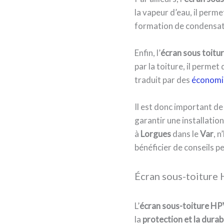
la vapeur d’eau, il permet
formation de condensati
Enfin, l’
écran sous toit
par la toiture, il perme
traduit par des
économie
Il est donc important de 
garantir une installatio
à
Lorgues
dans le
Var
, 
bénéficier de conseils p
Écran sous-toiture 
L’
écran sous-toiture H
la
protection et la durabi