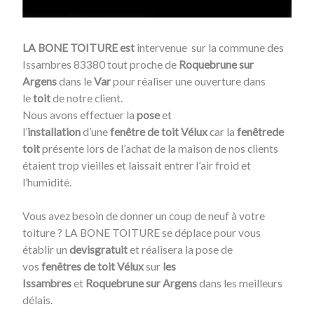
LA BONE TOITURE est
intervenue sur la commune des
Issambres 83380 tout proche de
Roquebrune sur
Argens
dans le
Var
pour réaliser une ouverture dans
le
toit
de notre client.
Nous avons effectuer la
pose
et
l’
installation
d’une
fenêtre
de toit Vélux
car la
fenêtrede
toit
présente lors de l’achat de la maison de nos clients
étaient trop vieilles et laissait entrer l’air froid et
l’humidité.
Vous avez besoin de donner un coup de neuf à votre
toiture ? LA BONE TOITURE se déplace pour vous
établir un
devis
gratuit
et réalisera la pose de
vos
fenêtres de toit Vélux
sur
les
Issambres
et
Roquebrune sur Argens
dans les meilleurs
délais.