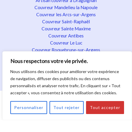
Artisan couvreur à Draguignan
Couvreur Mandelieu la Napoule
Couvreur les Arcs-sur-Argens
Couvreur Saint-Raphaël
Couvreur Sainte Maxime
Couvreur Antibes
Couvreur Le Luc
Couvreur Roquebrune-sur-Argens
Couvreur Fréjus
Nous respectons votre vie privée.
Couvreur Fayence
Couvreur Flayosc
Nous utilisons des cookies pour améliorer votre expérience
Couvreur Golfe de Saint-Tropez
de navigation, diffuser des publicités ou des contenus
personnalisés et analyser notre trafic. En cliquant sur « Tout
accepter », vous consentez à notre utilisation des cookies.
Droit d'auteur © 2026. Tous droits réservés.
|
Politique de confidentialité
|
Mentions légales
|
Plan du
Personnaliser
Tout rejeter
Tout accepter
site
|
Nos activités