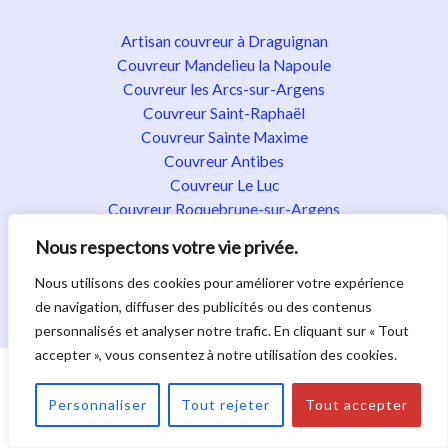
Artisan couvreur à Draguignan
Couvreur Mandelieu la Napoule
Couvreur les Arcs-sur-Argens
Couvreur Saint-Raphaël
Couvreur Sainte Maxime
Couvreur Antibes
Couvreur Le Luc
Couvreur Roquebrune-sur-Argens
Couvreur Fréjus
Nous respectons votre vie privée.
Couvreur Fayence
Couvreur Flayosc
Nous utilisons des cookies pour améliorer votre expérience
Couvreur Golfe de Saint-Tropez
de navigation, diffuser des publicités ou des contenus
personnalisés et analyser notre trafic. En cliquant sur « Tout
accepter », vous consentez à notre utilisation des cookies.
Droit d'auteur © 2026. Tous droits réservés.
|
Politique de confidentialité
|
Mentions légales
|
Plan du
Personnaliser
Tout rejeter
Tout accepter
site
|
Nos activités