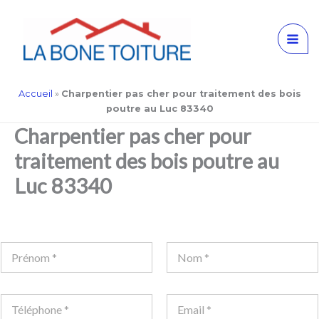
Aller
Accueil
»
Charpentier pas cher pour traitement des bois
au
poutre au Luc 83340
contenu
Charpentier pas cher pour
traitement des bois poutre au
Luc 83340
N
o
m
Prénom
Nom
*
T
é