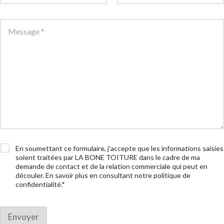
l
Prénom
Nom
é
o
p
C
u
h
o
o
o
m
u
n
m
o
e
e
u
*
n
t
a
i
r
e
o
u
m
e
C
En soumettant ce formulaire, j’accepte que les informations saisies
s
a
soient traitées par LA BONE TOITURE dans le cadre de ma
s
s
demande de contact et de la relation commerciale qui peut en
a
e
découler. En savoir plus en consultant notre politique de
g
s
confidentialité.*
e
à
c
o
c
Envoyer