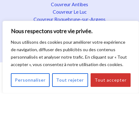
Couvreur Antibes
Couvreur Le Luc
Couvreur Roquebrune-sur-Argens
Couvreur Fréjus
Nous respectons votre vie privée.
Couvreur Fayence
Couvreur Flayosc
Nous utilisons des cookies pour améliorer votre expérience
Couvreur Golfe de Saint-Tropez
de navigation, diffuser des publicités ou des contenus
personnalisés et analyser notre trafic. En cliquant sur « Tout
accepter », vous consentez à notre utilisation des cookies.
Droit d'auteur © 2026. Tous droits réservés.
|
Politique de confidentialité
|
Mentions légales
|
Plan du
Personnaliser
Tout rejeter
Tout accepter
site
|
Nos activités
La Bone Toiture : Couvreur à Draguignan dans le Var -
Rénovation de toiture ancienne ou moderne